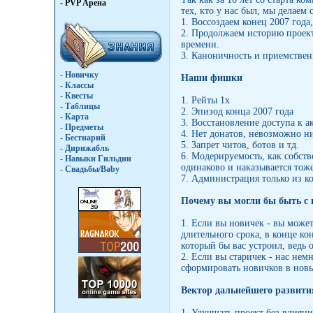
- PVP Арена
тех, кто у нас был, мы делаем
1. Воссоздаем конец 2007 года
2. Продолжаем историю проект
времени.
3. Каноничность и приемственн
- Новичку
Наши фишки
- Классы
- Квесты
1. Рейты 1х
- Таблицы
2. Эпизод конца 2007 года
- Карта
3. Восстановление доступа к а
- Предметы
4. Нет донатов, невозможно ни
- Бестиарий
5. Запрет читов, ботов и тд.
- Дирижабль
6. Модерируемость, как собств
- Навыки Гильдии
одинаково и наказывается тож
- Свадьбы/Baby
7. Администрация только из к
Почему вы могли бы быть с
1. Если вы новичек - вы може
длительного срока, в конце ко
который бы вас устроил, ведь
2. Если вы старичек - нас немн
сформировать новичков в новы
Вектор дальнейшего развити
1. Улучшать проект без влияни