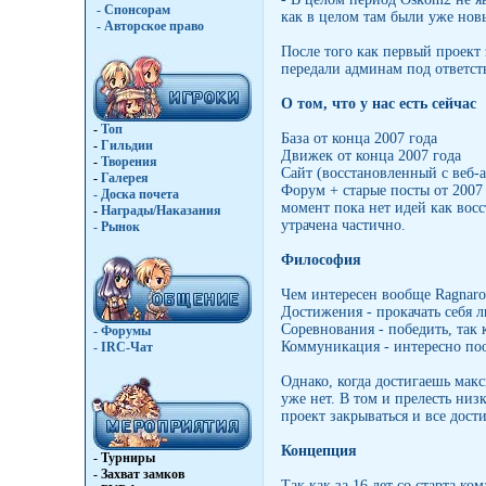
- Спонсорам
как в целом там были уже новы
- Авторское право
После того как первый проект 
передали админам под ответст
О том, что у нас есть сейчас
-
Топ
База от конца 2007 года
-
Гильдии
Движек от конца 2007 года
-
Творения
Сайт (восстановленный с веб-
-
Галерея
Форум + старые посты от 2007
-
Доска почета
момент пока нет идей как вос
-
Награды/Наказания
утрачена частично.
-
Рынок
Философия
Чем интересен вообще Ragnar
Достижения - прокачать себя л
Соревнования - победить, так 
- Форумы
Коммуникация - интересно поо
- IRC-Чат
Однако, когда достигаешь мак
уже нет. В том и прелесть низ
проект закрываться и все дост
Концепция
- Турниры
- Захват замков
Так как за 16 лет со старта к