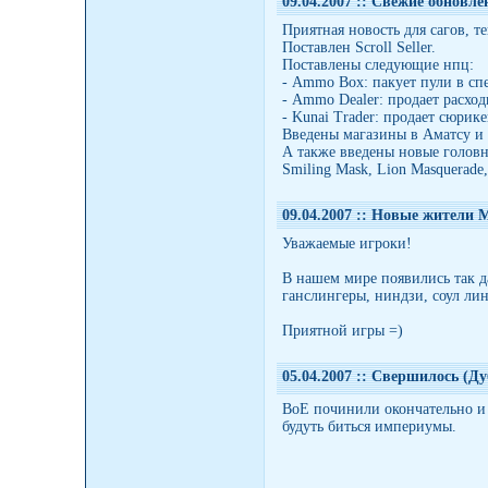
09.04.2007 :
: Свежие обновле
Приятная новость для сагов, т
Поставлен Scroll Seller.
Поставлены следующие нпц:
- Ammo Box: пакует пули в сп
- Ammo Dealer: продает расход
- Kunai Trader: продает сюрик
Введены магазины в Аматсу и 
А также введены новые головны
Smiling Mask, Lion Masquerade,
09.04.2007 :
: Новые жители М
Уважаемые игроки!
В нашем мире появились так д
ганслингеры, ниндзи, соул лин
Приятной игры =)
05.04.2007 :
: Свершилось (Дуб
ВоЕ починили окончательно и 
будуть биться империумы.