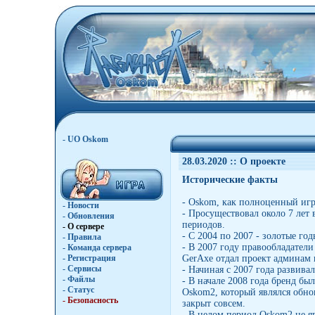
- UO Oskom
28.03.2020 :
: О проекте
Исторические факты
- Oskom, как полноценный игро
- Новости
- Просуществовал около 7 лет 
- Обновления
периодов.
- О сервере
- С 2004 по 2007 - золотые г
- Правила
- В 2007 году правообладател
- Команда сервера
- Регистрация
GerAxe отдал проект админам 
- Сервисы
- Начиная с 2007 года развива
- Файлы
- В начале 2008 года бренд бы
- Статус
Oskom2, который являлся обно
- Безопасность
закрыт совсем.
- В целом период Oskom2 не я