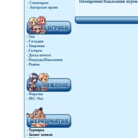
Поощрения/Наказания игрок
- Спонсорам
- Авторское право
-
Топ
-
Гильдии
-
Творения
-
Галерея
-
Доска почета
-
Награды/Наказания
-
Рынок
- Форумы
- IRC-Чат
- Турниры
- Захват замков