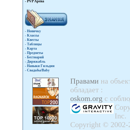
- PVP Арена
- Новичку
- Классы
- Квесты
- Таблицы
- Карта
- Предметы
- Бестиарий
- Дирижабль
- Навыки Гильдии
- Свадьбы/Baby
Правами
на объек
обладает
:
oskom.org
с собл
Copy
Inc.
Copyright © 2002-