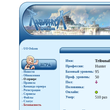
- UO Oskom
Tribunal
Имя:
Hunter
Профессия:
95
Базовый уровень:
- Новости
- Обновления
50
Проф. уровень:
- О сервере
Пол:
- Правила
- Команда сервера
Половинка:
- Регистрация
Онлайн:
- Сервисы
510 раз
Умер:
- Файлы
- Статус
- Безопасность