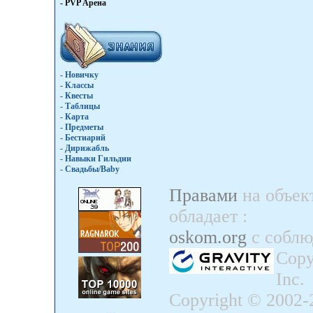
- PVP Арена
- Новичку
- Классы
- Квесты
- Таблицы
- Карта
- Предметы
- Бестиарий
- Дирижабль
- Навыки Гильдии
- Свадьбы/Baby
Правами
на объек
обладает
:
oskom.org
с собл
Copy
Inc.
Copyright © 2002-