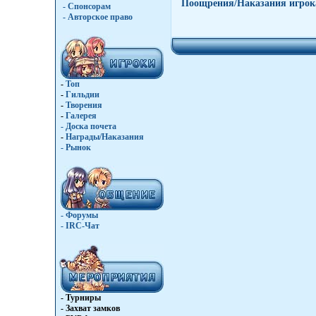
Поощрения/Наказания игрок
- Спонсорам
- Авторское право
-
Топ
-
Гильдии
-
Творения
-
Галерея
-
Доска почета
-
Награды/Наказания
-
Рынок
- Форумы
- IRC-Чат
- Турниры
- Захват замков