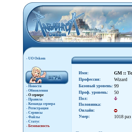
- UO Oskom
GM :: To
Имя:
Wizard
Профессия:
99
Базовый уровень:
- Новости
- Обновления
50
Проф. уровень:
- О сервере
Пол:
- Правила
- Команда сервера
Половинка:
- Регистрация
Онлайн:
- Сервисы
1018 раз
Умер:
- Файлы
- Статус
- Безопасность