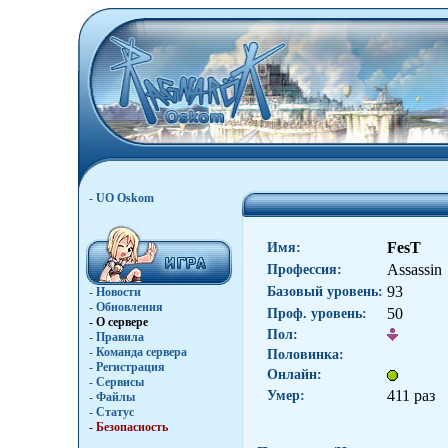
- UO Oskom
FesT
Имя:
Assassin
Профессия:
93
Базовый уровень:
- Новости
- Обновления
50
Проф. уровень:
- О сервере
Пол:
- Правила
- Команда сервера
Половинка:
- Регистрация
Онлайн:
- Сервисы
411 раз
Умер:
- Файлы
- Статус
- Безопасность