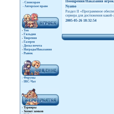
Поощрения/Наказания игрок
- Спонсорам
- Авторское право
Nyamo
Раздел II «Программное обесп
сервера для достижения какой-
2005-05-26 18:32:54
-
Топ
-
Гильдии
-
Творения
-
Галерея
-
Доска почета
-
Награды/Наказания
-
Рынок
- Форумы
- IRC-Чат
- Турниры
- Захват замков