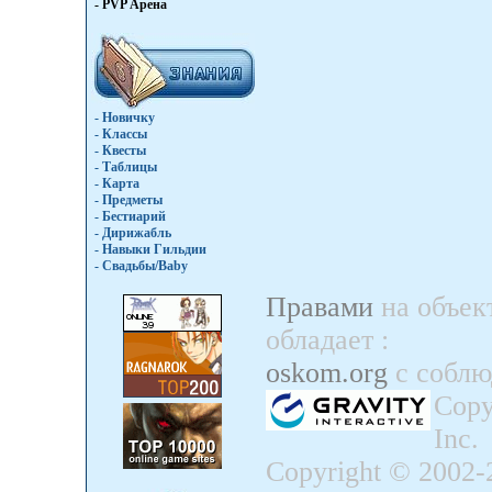
- PVP Арена
- Новичку
- Классы
- Квесты
- Таблицы
- Карта
- Предметы
- Бестиарий
- Дирижабль
- Навыки Гильдии
- Свадьбы/Baby
Правами
на объек
обладает
:
oskom.org
с собл
Copy
Inc.
Copyright © 2002-