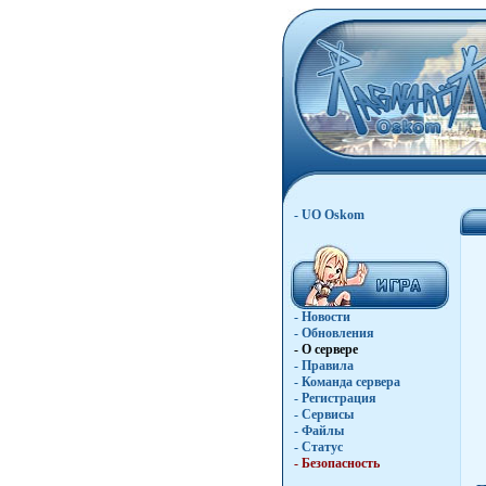
- UO Oskom
- Новости
- Обновления
- О сервере
- Правила
- Команда сервера
- Регистрация
- Сервисы
- Файлы
- Статус
- Безопасность