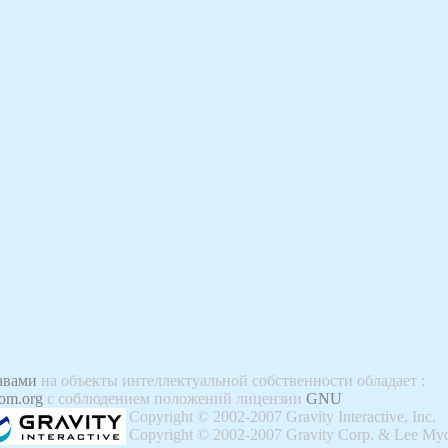
авами
на объекты интеллектуальной собственности обладает
:
om.org
с соблюдением положений лицензии
GNU
Copyright © 2002-2007 Gravity Interactive, Inc.
Copyright © 2002-2007 Gravity Corp. & Lee Myo