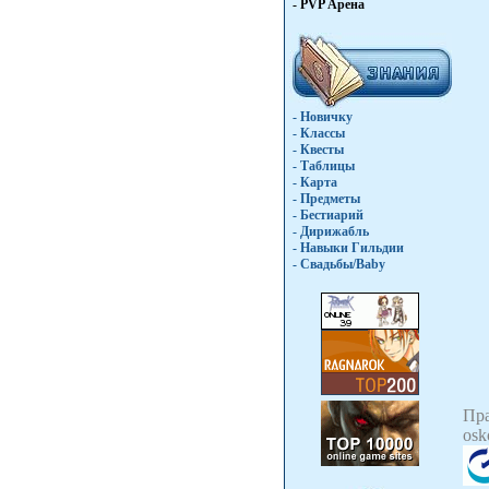
- PVP Арена
- Новичку
- Классы
- Квесты
- Таблицы
- Карта
- Предметы
- Бестиарий
- Дирижабль
- Навыки Гильдии
- Свадьбы/Baby
Пр
osk