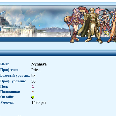
Nynaeve
Имя:
Priest
Профессия:
93
Базовый уровень:
50
Проф. уровень:
Пол:
Половинка:
Онлайн:
1470 раз
Умерла: