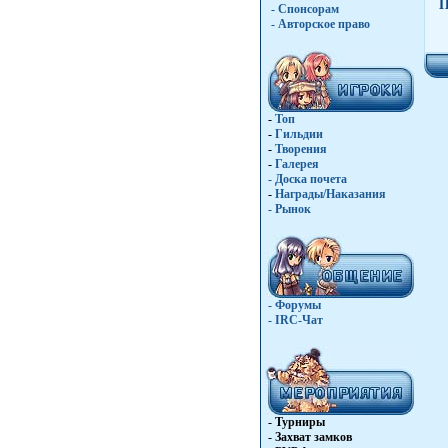
П
- Спонсорам
- Авторское право
-
Топ
-
Гильдии
-
Творения
-
Галерея
-
Доска почета
-
Награды/Наказания
-
Рынок
- Форумы
- IRC-Чат
- Турниры
- Захват замков