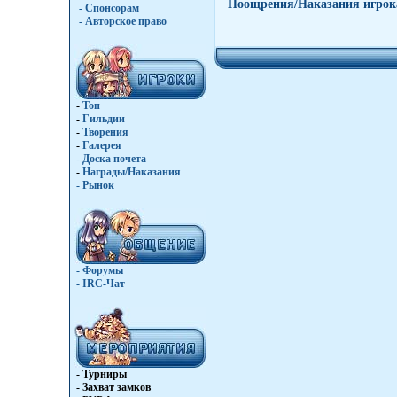
Поощрения/Наказания игрок
- Спонсорам
- Авторское право
-
Топ
-
Гильдии
-
Творения
-
Галерея
-
Доска почета
-
Награды/Наказания
-
Рынок
- Форумы
- IRC-Чат
- Турниры
- Захват замков