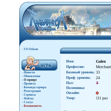
- UO Oskom
Galen
Имя:
Merchant
Профессия:
33
Базовый уровень:
- Новости
- Обновления
24
Проф. уровень:
- О сервере
Пол:
- Правила
- Команда сервера
Половинка:
- Регистрация
Онлайн:
- Сервисы
111 раз
Умер:
- Файлы
- Статус
- Безопасность