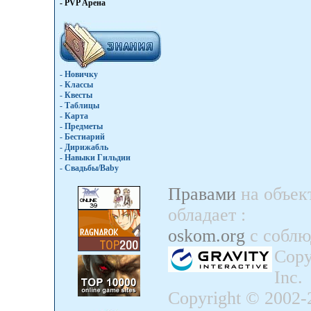
- PVP Арена
- Новичку
- Классы
- Квесты
- Таблицы
- Карта
- Предметы
- Бестиарий
- Дирижабль
- Навыки Гильдии
- Свадьбы/Baby
Правами
на объек
обладает
:
oskom.org
с собл
Copy
Inc.
Copyright © 2002-