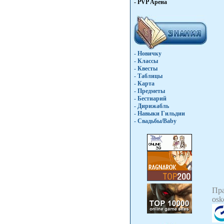
- PVP Арена
- Новичку
- Классы
- Квесты
- Таблицы
- Карта
- Предметы
- Бестиарий
- Дирижабль
- Навыки Гильдии
- Свадьбы/Baby
Пр
osk