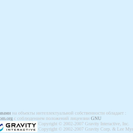
авами
на объекты интеллектуальной собственности обладает
:
om.org
с соблюдением положений лицензии
GNU
Copyright © 2002-2007 Gravity Interactive, Inc.
Copyright © 2002-2007 Gravity Corp. & Lee Myo