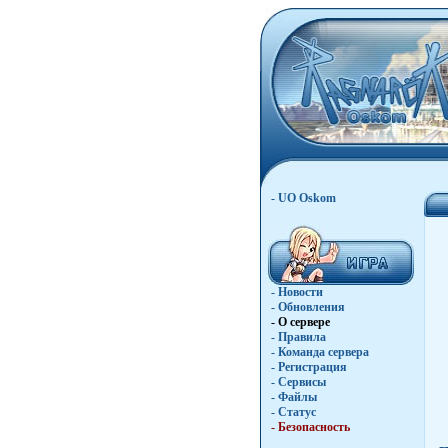
- UO Oskom
- Новости
- Обновления
- О сервере
- Правила
- Команда сервера
- Регистрация
- Сервисы
- Файлы
- Статус
- Безопасность