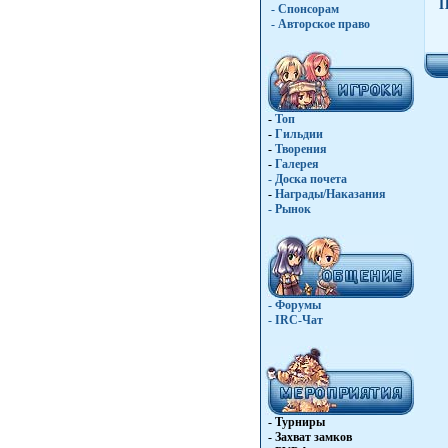
П
- Спонсорам
- Авторское право
-
Топ
-
Гильдии
-
Творения
-
Галерея
-
Доска почета
-
Награды/Наказания
-
Рынок
- Форумы
- IRC-Чат
- Турниры
- Захват замков