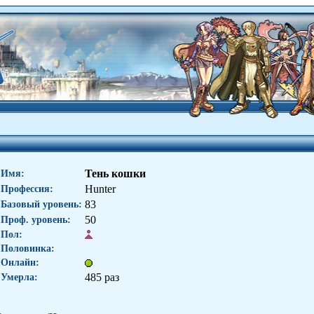
Тень кошки
Имя:
Hunter
Профессия:
83
Базовый уровень:
50
Проф. уровень:
Пол:
Половинка:
Онлайн:
485 раз
Умерла: