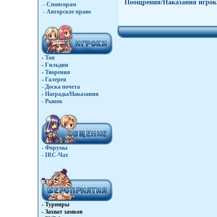
Поощрения/Наказания игрок
- Спонсорам
- Авторское право
-
Топ
-
Гильдии
-
Творения
-
Галерея
-
Доска почета
-
Награды/Наказания
-
Рынок
- Форумы
- IRC-Чат
- Турниры
- Захват замков