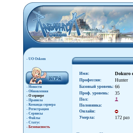
- UO Oskom
Dokuro 
Имя:
Hunter
Профессия:
66
Базовый уровень:
- Новости
- Обновления
35
Проф. уровень:
- О сервере
Пол:
- Правила
- Команда сервера
Половинка:
- Регистрация
Онлайн:
- Сервисы
172 раз
Умерла:
- Файлы
- Статус
- Безопасность