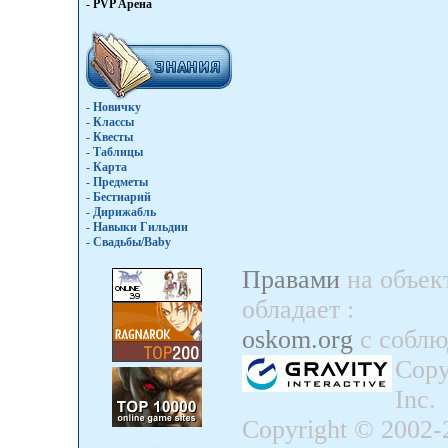
- PVP Арена
- Новичку
- Классы
- Квесты
- Таблицы
- Карта
- Предметы
- Бестиарий
- Дирижабль
- Навыки Гильдии
- Свадьбы/Baby
Правами
на объек
обладает
:
oskom.org
с собл
Copy
Inc.
Copyright © 2002-