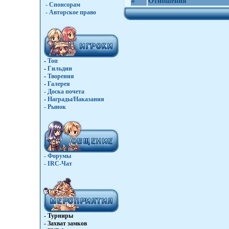
#
Отношения
- Спонсорам
- Авторское право
-
Топ
-
Гильдии
-
Творения
-
Галерея
-
Доска почета
-
Награды/Наказания
-
Рынок
- Форумы
- IRC-Чат
- Турниры
- Захват замков