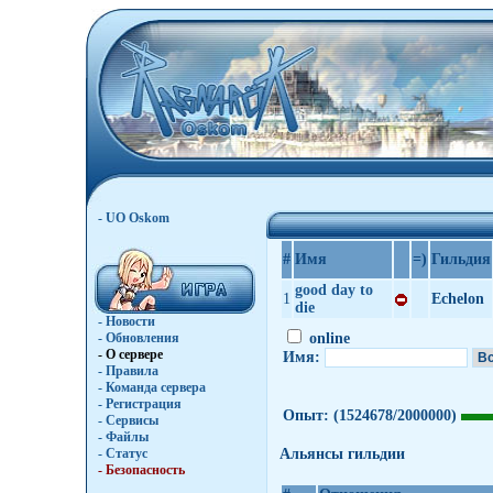
- UO Oskom
#
Имя
=)
Гильдия
good day to
1
Echelon
die
- Новости
- Обновления
online
- О сервере
Имя:
- Правила
- Команда сервера
- Регистрация
Опыт:
(1524678/2000000)
- Сервисы
- Файлы
- Статус
Альянсы гильдии
- Безопасность