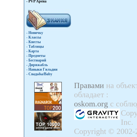
- PVP Арена
- Новичку
- Классы
- Квесты
- Таблицы
- Карта
- Предметы
- Бестиарий
- Дирижабль
- Навыки Гильдии
- Свадьбы/Baby
Правами
на объек
обладает
:
oskom.org
с собл
Copy
Inc.
Copyright © 2002-