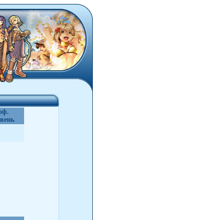
оф.
вень