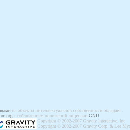
авами
на объекты интеллектуальной собственности обладает
:
om.org
с соблюдением положений лицензии
GNU
Copyright © 2002-2007 Gravity Interactive, Inc.
Copyright © 2002-2007 Gravity Corp. & Lee Myo