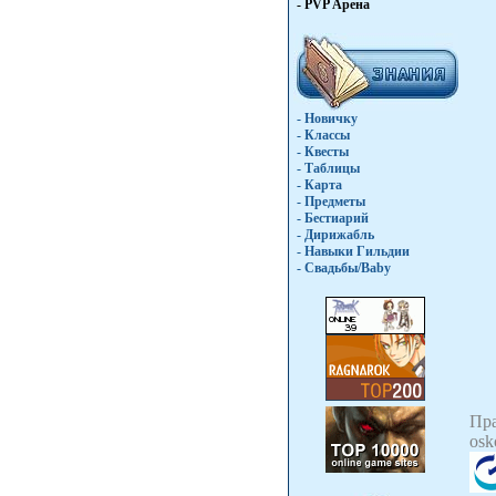
- PVP Арена
- Новичку
- Классы
- Квесты
- Таблицы
- Карта
- Предметы
- Бестиарий
- Дирижабль
- Навыки Гильдии
- Свадьбы/Baby
Пр
osk