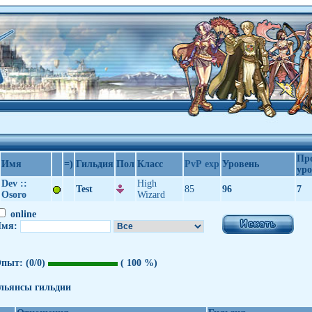
Пр
Имя
=)
Гильдия
Пол
Класс
PvP exp
Уровень
уро
Dev ::
High
Test
85
96
7
Osoro
Wizard
online
мя:
пыт:
(0/0)
( 100 %)
льянсы гильдии