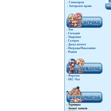
#
- Спонсорам
- Авторское право
-
Топ
-
Гильдии
-
Творения
-
Галерея
-
Доска почета
-
Награды/Наказания
-
Рынок
- Форумы
- IRC-Чат
- Турниры
- Захват замков