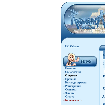
- UO Oskom
#
1
- Новости
- Обновления
- О сервере
И
- Правила
- Команда сервера
- Регистрация
О
- Сервисы
- Файлы
- Статус
А
- Безопасность