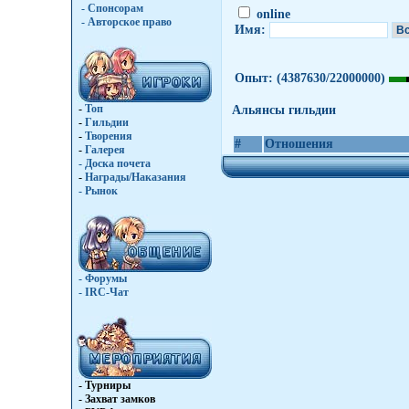
- Спонсорам
online
- Авторское право
Имя:
Опыт:
(4387630/22000000)
-
Топ
Альянсы гильдии
-
Гильдии
-
Творения
#
Отношения
-
Галерея
-
Доска почета
-
Награды/Наказания
-
Рынок
- Форумы
- IRC-Чат
- Турниры
- Захват замков