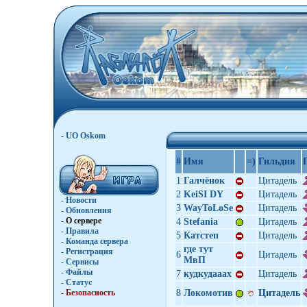
- UO Oskom
#
Имя
=)
Гильдия
1
Галчёнок
Цитадель
2
KeiSI DY
Цитадель
- Новости
3
WayToLoSe
Цитадель
- Обновления
- О сервере
4
Stefania
Цитадель
- Правила
5
Катстеп
Цитадель
- Команда сервера
где тут
- Регистрация
6
Цитадель
МвП
- Сервисы
- Файлы
7
кудкудааах
Цитадель
- Статус
- Безопасность
8
Локомотив
Цитадель