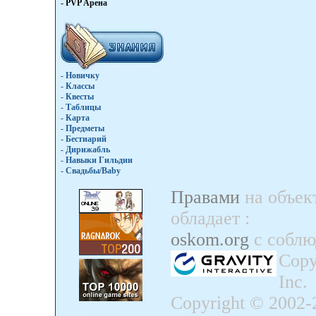
- PVP Арена
- Новичку
- Классы
- Квесты
- Таблицы
- Карта
- Предметы
- Бестиарий
- Дирижабль
- Навыки Гильдии
- Свадьбы/Baby
Правами
на объек
обладает
:
oskom.org
с собл
Copy
Inc.
Copyright © 2002-