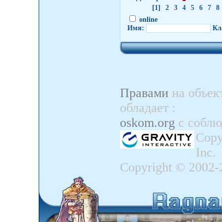
[1]
2
3
4
5
6
7
8
online
Имя:
Кл
Правами
на объек
обладает
:
oskom.org
с собл
Copy
Inc.
Copyright © 2002-