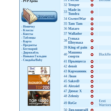
- PVP Арена
32
Temper
Made in
33
Tundra
34
GwenviWar
35
Tam Tam
- Новичку
36
Mataro
- Классы
37
Wallador
- Квесты
- Таблицы
Гунька
38
- Карта
Шпунька
- Предметы
39
King of pain
- Бестиарий
Машина
- Дирижабль
40
BlackHe
- Навыки Гильдии
смерти
- Свадьбы/Baby
41
Прынцесса
42
densit
43
Карманник
44
Лиaн
45
SakreD
46
Alexsiel
47
Димас Х
48
Zeleniy
Eesti
49
RoGe
Warriors
50
ДихлоритаН