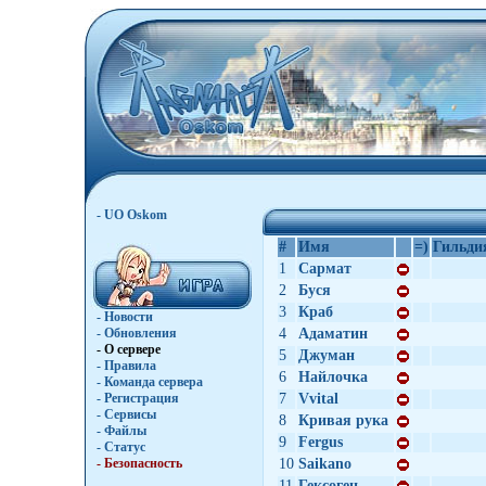
- UO Oskom
#
Имя
=)
Гильди
1
Сармат
2
Буcя
3
Краб
- Новости
- Обновления
4
Адаматин
- О сервере
5
Джуман
- Правила
6
Найлочка
- Команда сервера
- Регистрация
7
Vvital
- Сервисы
8
Кривая рука
- Файлы
9
Fergus
- Статус
- Безопасность
10
Saikano
11
Гексоген