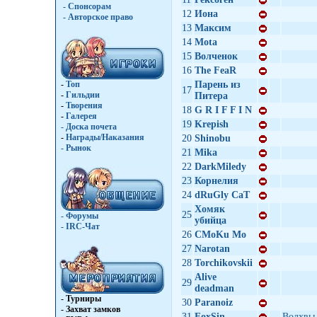
- Спонсорам
12
Иона
- Авторское право
13
Максим
14
Mota
15
Волченок
16
The FeaR
-
Топ
Парень из
17
-
Гильдии
Питера
-
Творения
18
G R I F F I N
-
Галерея
19
Krepish
-
Доска почета
-
Награды/Наказания
20
Shinоbu
-
Рынок
21
Mika
22
DarkMiledy
23
Корнелия
24
dRuGly CaT
Хомяк
25
- Форумы
убийца
- IRC-Чат
26
CMoKu Mo
27
Narotan
28
Torchikovskii
Alive
29
deadman
- Турниры
30
Paranoiz
- Захват замков
31
FoxSin
Волхвы