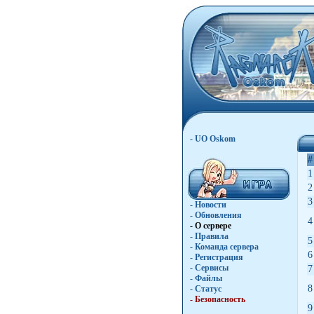
- UO Oskom
#
1
2
3
- Новости
- Обновления
4
- О сервере
- Правила
5
- Команда сервера
6
- Регистрация
- Сервисы
7
- Файлы
8
- Статус
- Безопасность
9