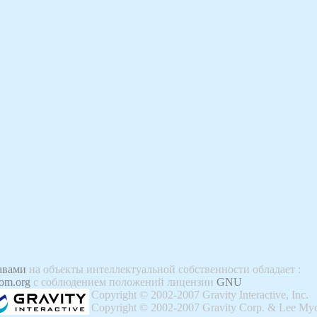
авами
на объекты интеллектуальной собственности обладает
:
om.org
с соблюдением положений лицензии
GNU
Copyright © 2002-2007 Gravity Interactive, Inc.
Copyright © 2002-2007 Gravity Corp. & Lee Myo