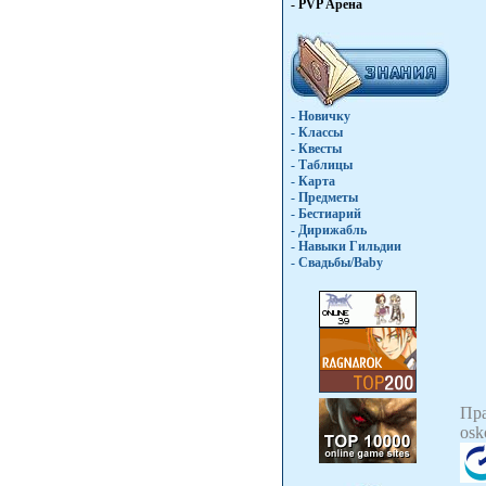
- PVP Арена
- Новичку
- Классы
- Квесты
- Таблицы
- Карта
- Предметы
- Бестиарий
- Дирижабль
- Навыки Гильдии
- Свадьбы/Baby
Пр
osk