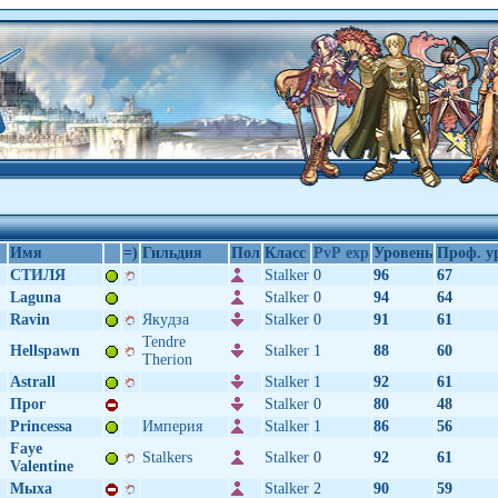
Имя
=)
Гильдия
Пол
Класс
PvP exp
Уровень
Проф. у
СТИЛЯ
Stalker
0
96
67
Laguna
Stalker
0
94
64
Ravin
Якyдза
Stalker
0
91
61
Tendre
Hellspawn
Stalker
1
88
60
Therion
Аstrall
Stalker
1
92
61
Прог
Stalker
0
80
48
Princessa
Империя
Stalker
1
86
56
Faye
Stalkers
Stalker
0
92
61
Valentine
Мыха
Stalker
2
90
59