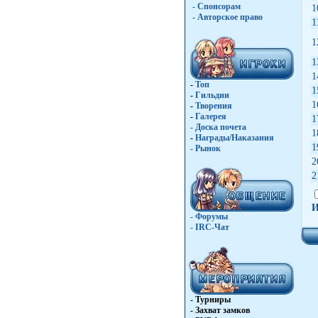
- Спонсорам
1
- Авторское право
1
1
1
1
-
Топ
1
-
Гильдии
1
-
Творения
-
Галерея
1
-
Доска почета
1
-
Награды/Наказания
1
-
Рынок
2
2
И
- Форумы
- IRC-Чат
- Турниры
- Захват замков