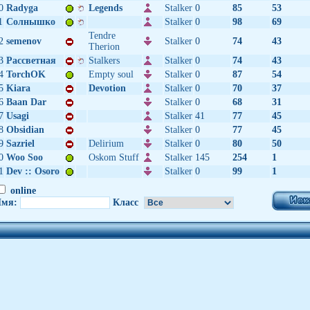
0
Radyga
Legends
Stalker
0
85
53
1
Солнышкo
Stalker
0
98
69
Tendre
2
semenov
Stalker
0
74
43
Therion
3
Рассветная
Stalkers
Stalker
0
74
43
4
TorchOK
Empty soul
Stalker
0
87
54
5
Kiara
Devotion
Stalker
0
70
37
6
Baan Dar
Stalker
0
68
31
7
Usagi
Stalker
41
77
45
8
Obsidian
Stalker
0
77
45
9
Sazriel
Delirium
Stalker
0
80
50
0
Woo Soo
Oskom Stuff
Stalker
145
254
1
1
Dev :: Osoro
Stalker
0
99
1
online
мя:
Класс