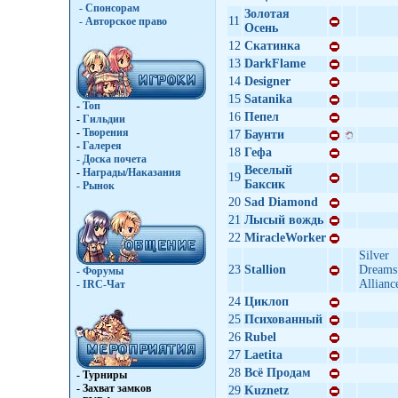
- Спонсорам
Золотая
11
- Авторское право
Осень
12
Скатинка
13
DarkFlame
14
Designer
15
Satanika
-
Топ
16
Пепел
-
Гильдии
-
Творения
17
Баунти
-
Галерея
18
Гефа
-
Доска почета
Веселый
-
Награды/Наказания
19
Баксик
-
Рынок
20
Sad Diamond
21
Лысый вождь
22
MiracleWorker
Silver
23
Stallion
Dreams
- Форумы
Allianc
- IRC-Чат
24
Циклоп
25
Психованный
26
Rubel
27
Laetita
28
Всё Продам
- Турниры
- Захват замков
29
Kuznetz