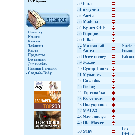
- PVP Арена
30
Fara
31
визучий
32
Aneta
33
Madona
34
КузнецOFF
- Новичку
35
Вaрщик
- Классы
36
Filka
- Квесты
Мятежный
Nuclear
- Таблицы
37
- Карта
Ангел
Fusion
- Предметы
38
Drive money
Falconr
- Бестиарий
39
Жжжет
- Дирижабль
- Навыки Гильдии
40
Супяр Новис
- Свадьбы/Baby
41
Мужичек
42
Cuvaldos
43
Brolog
44
Торговайка
45
Braveheart
46
Полукровка
47
МАГАЗ
48
Nasekomaya
49
Оld Master
Lex
50
Suny
Divina