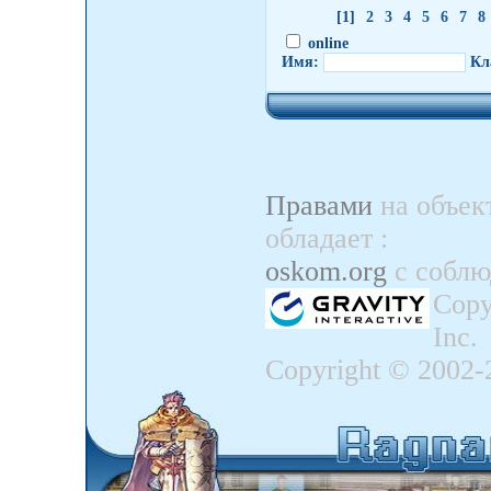
[1]
2
3
4
5
6
7
8
online
Имя:
Кл
Правами
на объек
обладает
:
oskom.org
с собл
Copy
Inc.
Copyright © 2002-