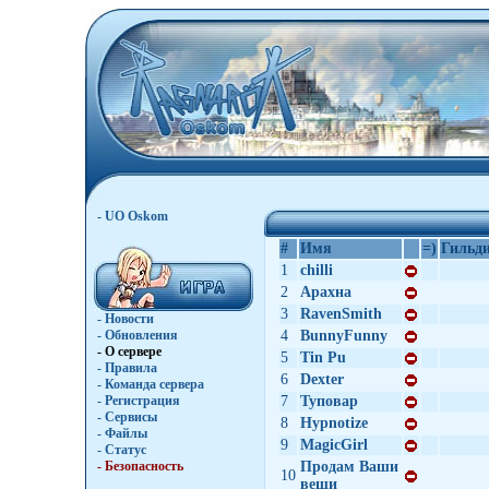
- UO Oskom
#
Имя
=)
Гильд
1
chilli
2
Араxна
3
RavenSmith
- Новости
- Обновления
4
BunnyFunny
- О сервере
5
Tin Pu
- Правила
6
Dexter
- Команда сервера
- Регистрация
7
Туповар
- Сервисы
8
Hypnotize
- Файлы
9
MagicGirl
- Статус
- Безопасность
Продам Ваши
10
вещи