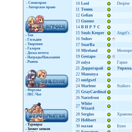
- Спонсорам
10
Lool
Despise
- Авторское право
11
Tоник
12
Gelian
13
Gnome
14
В И Р У С
15
Souls Keeper
Angel's
-
Топ
16
Suhov
-
Гильдии
-
Творения
17
SuarRa
-
Галерея
18
Mireland
Moonspe
-
Доска почета
19
Gestapo
-
Награды/Наказания
-
Рынок
20
zaiya
Гарки
21
Доррегарай
Упрямы
22
Manunya
23
omfgwtf
24
Marlene
Stalkers
- Форумы
25
GrayCardinal
- IRC-Чат
26
Nattefrost
White
27
Wizard
28
Sergius
Храмон
29
Helibort
- Турниры
30
малая
Буки
- Захват замков
31
Screamen