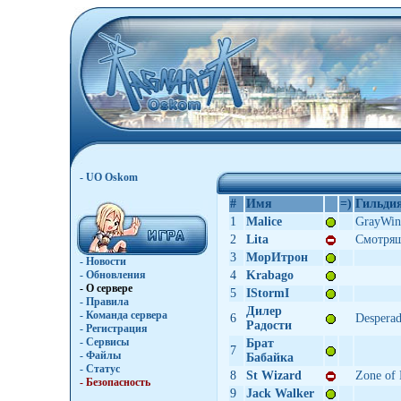
- UO Oskom
#
Имя
=)
Гильди
1
Malice
GrayWin
2
Lita
Смотрящ
3
МорИтрон
- Новости
- Обновления
4
Krabago
- О сервере
5
IStormI
- Правила
Дилер
- Команда сервера
6
Despera
Радости
- Регистрация
- Сервисы
Брат
7
- Файлы
Бабайка
- Статус
8
St Wizard
Zone of 
- Безопасность
9
Jack Walker