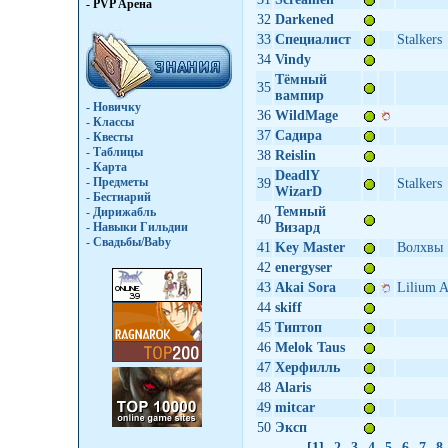
- PVP Арена
32
Darkened
33
Специалист
Stalkers
34
Vindy
Тёмный
35
вампир
- Новичку
36
WildMage
- Классы
37
Садира
- Квесты
- Таблицы
38
Reislin
- Карта
DeadlY
- Предметы
39
Stalkers
WizarD
- Бестиарий
Темный
- Дирижабль
40
- Навыки Гильдии
Визард
- Свадьбы/Baby
41
Key Master
Волхвы
42
energyser
43
Akai Sora
Lilium A
44
skiff
45
Типтоп
46
Melok Taus
47
Херфилль
48
Alaris
49
mitcar
50
Эксп
[1]
2
3
4
5
6
7
8