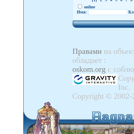
online
Имя:
Кл
Правами
на объек
обладает
:
oskom.org
с собл
Copy
Inc.
Copyright © 2002-